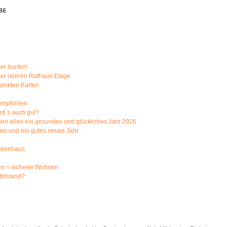
686
er bunter!
n der oberen Rathaus-Etage
ezinkten Karten
empfohlen
ird´s auch gut?
nen allen ein gesundes und glückliches Jahr 2026
en und ein gutes neues Jahr
ankenhaus
n = sicherer Wohnen
illstand?