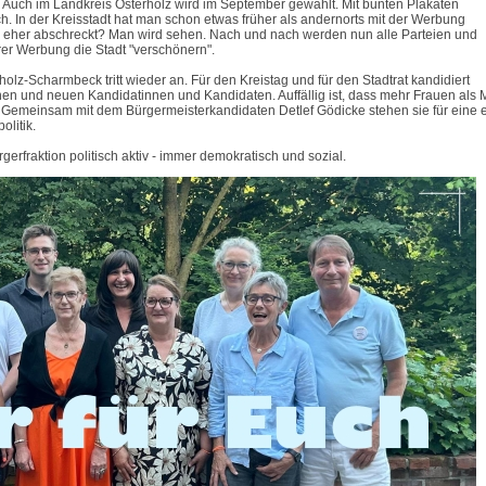
 Auch im Landkreis Osterholz wird im September gewählt. Mit bunten Plakaten 

h. In der Kreisstadt hat man schon etwas früher als andernorts mit der Werbung 

r eher abschreckt? Man wird sehen. Nach und nach werden nun alle Parteien und 

er Werbung die Stadt "verschönern".

olz-Scharmbeck tritt wieder an. Für den Kreistag und für den Stadtrat kandidiert 

nen und neuen Kandidatinnen und Kandidaten. Auffällig ist, dass mehr Frauen als M
. Gemeinsam mit dem Bürgermeisterkandidaten Detlef Gödicke stehen sie für eine eh
itik. 
